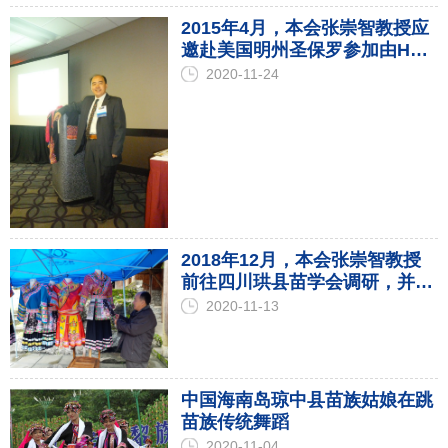
2015年4月，本会张崇智教授应
邀赴美国明州圣保罗参加由HND
组织的全美苗人大会，并在会上
2020-11-24
做“海南与美国苗族服饰对比研
究的报告”
2018年12月，本会张崇智教授
前往四川珙县苗学会调研，并参
观当地苗族服饰
2020-11-13
中国海南岛琼中县苗族姑娘在跳
苗族传统舞蹈
2020-11-04