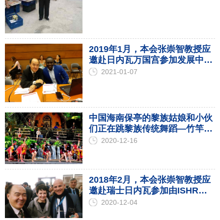
2019年1月，本会张崇智教授应
邀赴日内瓦万国宫参加发展中国
家食品安全与消费者信心构建国
2021-01-07
际研讨会
中国海南保亭的黎族姑娘和小伙
们正在跳黎族传统舞蹈—竹竿
舞,该舞蹈在当地深受黎苗组青
2020-12-16
年人的喜爱
2018年2月，本会张崇智教授应
邀赴瑞士日内瓦参加由ISHR主
办的人权理事会新任主席招待会
2020-12-04