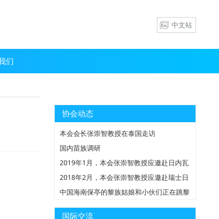
中文站
我们
协会动态
本会会长张崇智教授在泰国走访
国内苗族调研
2019年1月，本会张崇智教授应邀赴日内瓦
万国宫参加发展中国家食品安全与消费者信
2018年2月，本会张崇智教授应邀赴瑞士日
心构建国际研讨会
内瓦参加由ISHR主办的人权理事会新任主
中国海南保亭的黎族姑娘和小伙们正在跳黎
席招待会
族传统舞蹈—竹竿舞,该舞蹈在当地深受黎
苗组青年人的喜爱
国际交流