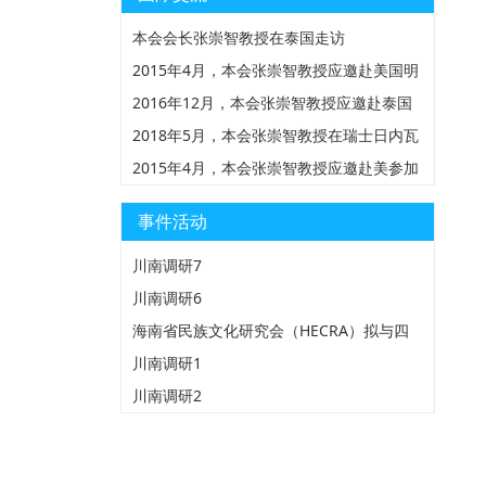
本会会长张崇智教授在泰国走访
2015年4月，本会张崇智教授应邀赴美国明
州圣保罗参加由HND组织的全美苗人大
2016年12月，本会张崇智教授应邀赴泰国
会，并在会上做“海南与美国苗族服饰对比
参加由清迈大学民族研究中心组织的第三届
2018年5月，本会张崇智教授在瑞士日内瓦
研究的报告”
国际苗学研讨会
万国宫做中国人权形势报告
2015年4月，本会张崇智教授应邀赴美参加
由HND组织的全美苗人大会
事件活动
川南调研7
川南调研6
海南省民族文化研究会（HECRA）拟与四
川珙县苗学会共同举办“琼蜀苗族服饰文化
川南调研1
研讨会”
川南调研2