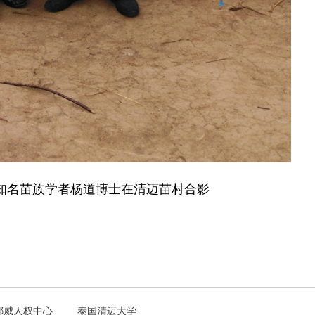
知名苗族学者杨道博士在清迈苗村合影
挪威人权中心
泰国清迈大学